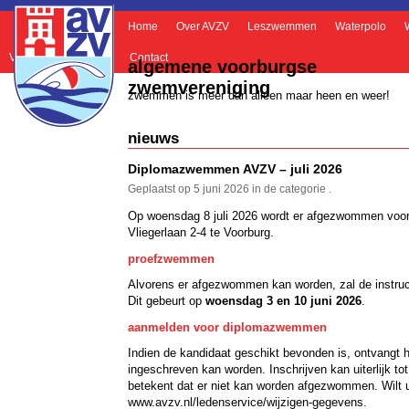
Home
Over AVZV
Leszwemmen
Waterpolo
Veelgestelde vragen
Contact
algemene voorburgse
zwemvereniging
zwemmen is meer dan alleen maar heen en weer!
nieuws
Diplomazwemmen AVZV – juli 2026
Geplaatst op 5 juni 2026 in de categorie .
Op woensdag 8 juli 2026 wordt er afgezwommen voo
Vliegerlaan 2-4 te Voorburg.
proefzwemmen
Alvorens er afgezwommen kan worden, zal de instruct
Dit gebeurt op
woensdag 3 en 10 juni 2026
.
aanmelden voor diplomazwemmen
Indien de kandidaat geschikt bevonden is, ontvangt h
ingeschreven kan worden. Inschrijven kan uiterlijk to
betekent dat er niet kan worden afgezwommen. Wilt u
www.avzv.nl/ledenservice/wijzigen-gegevens
.